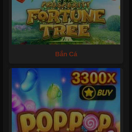
Bắn Cá