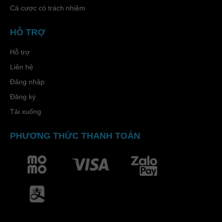
Cá cược có trách nhiệm
HỖ TRỢ
Hỗ trợ
Liên hệ
Đăng nhập
Đăng ký
Tải xuống
PHƯƠNG THỨC THANH TOÁN